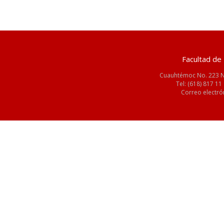
Facultad de 
Cuauhtémoc No. 223 Nt
Tel: (618) 817 11 
Correo electró