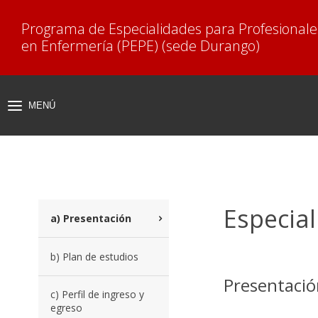
Programa de Especialidades para Profesionale
en Enfermería (PEPE) (sede Durango)
MENÚ
MOSTRAR
MENÚ
Especial
a) Presentación
b) Plan de estudios
Presentació
c) Perfil de ingreso y
egreso