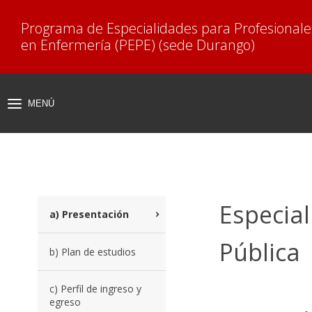
Programa de Especialidades para Profesionale
en Enfermería (PEPE) (sede Durango)
MENÚ
MOSTRAR
MENÚ
Especia
a) Presentación
Pública
b) Plan de estudios
c) Perfil de ingreso y
egreso