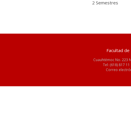
2 Semestres
Facultad de 
Cuauhtémoc No. 223 Nt
Tel: (618) 817 11 
Correo electró